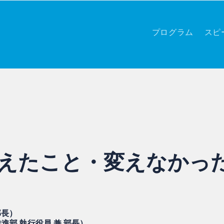
プログラム
スピ
、変えたこと・変えなかった
部長）
推進部 執行役員 兼 部長）