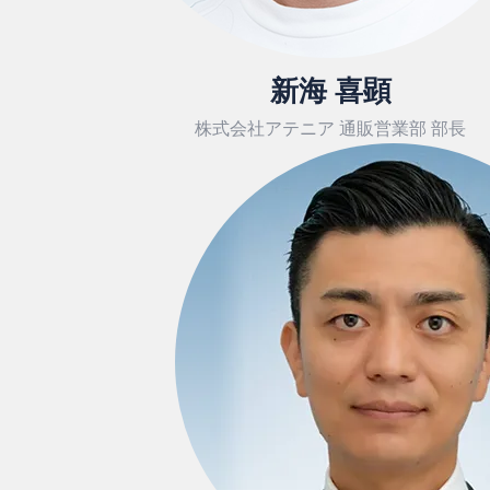
新海 喜顕
株式会社アテニア 通販営業部 部長